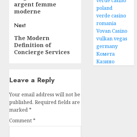
verde casino
argent femme
post:
poland
moderne
verde casino
romania
Next
Vovan Casino
Next
The Modern
vulkan vegas
Definition of
post:
germany
Concierge Services
Комета
Казино
Leave a Reply
Your email address will not be
published.
Required fields are
marked
*
Comment
*