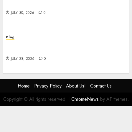
Safety Consulting
JULY 30, 2026
0
Blog
# Online Slot Games Guide to Fun Strategy and
Safe Play
JULY 28, 2026
0
Home
Privacy Policy
About Us!
Contact Us
Copyright © All rights reserved.
|
ChromeNews
by AF themes.