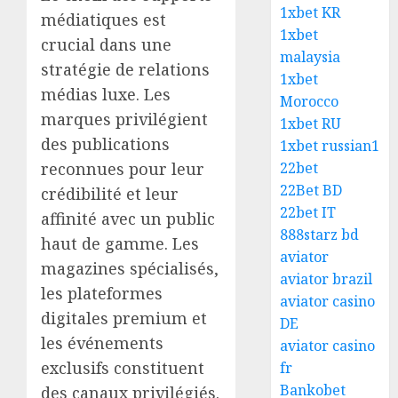
1xbet KR
médiatiques est
1xbet
crucial dans une
malaysia
stratégie de relations
1xbet
médias luxe. Les
Morocco
marques privilégient
1xbet RU
des publications
1xbet russian1
reconnues pour leur
22bet
22Bet BD
crédibilité et leur
22bet IT
affinité avec un public
888starz bd
haut de gamme. Les
aviator
magazines spécialisés,
aviator brazil
les plateformes
aviator casino
digitales premium et
DE
les événements
aviator casino
exclusifs constituent
fr
Bankobet
des canaux privilégiés.