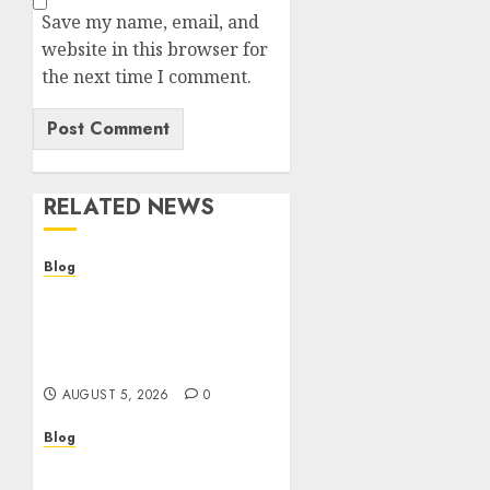
Save my name, email, and
website in this browser for
the next time I comment.
RELATED NEWS
Blog
Cannabis Dispensary
Guide to Quality
Products and Safe
Shopping
AUGUST 5, 2026
0
Blog
Custom Japan Tours
Create Unforgettable