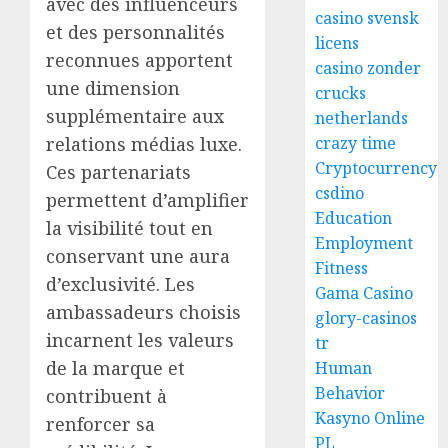
avec des influenceurs
casino svensk
et des personnalités
licens
reconnues apportent
casino zonder
une dimension
crucks
supplémentaire aux
netherlands
relations médias luxe.
crazy time
Cryptocurrency
Ces partenariats
csdino
permettent d’amplifier
Education
la visibilité tout en
Employment
conservant une aura
Fitness
d’exclusivité. Les
Gama Casino
ambassadeurs choisis
glory-casinos
incarnent les valeurs
tr
de la marque et
Human
Behavior
contribuent à
Kasyno Online
renforcer sa
PL