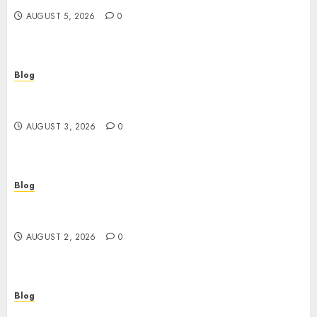
AUGUST 5, 2026
0
Blog
Gun Crimes Lawyer Protecting Your Rights With
Skilled Legal Defense
AUGUST 3, 2026
0
Blog
RAID Server Data Recovery Solutions for Secure
Business Continuity
AUGUST 2, 2026
0
Blog
Building Safer Workplaces Through Expert