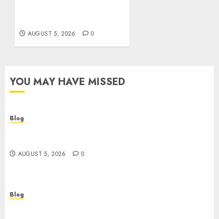
Personalized Travel
Experiences
AUGUST 5, 2026
0
YOU MAY HAVE MISSED
Blog
Cannabis Dispensary Guide to Quality Products
and Safe Shopping
AUGUST 5, 2026
0
Blog
Custom Japan Tours Create Unforgettable
Personalized Travel Experiences