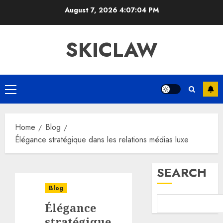
Skip
August 7, 2026
4:07:05 PM
to
content
SKICLAW
Primary
Menu
Home
Blog
Élégance stratégique dans les relations médias luxe
SEARCH
Blog
Élégance
stratégique