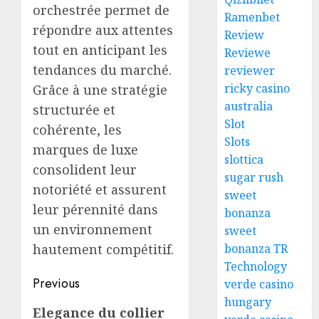
orchestrée permet de
Ramenbet
répondre aux attentes
Review
tout en anticipant les
Reviewe
tendances du marché.
reviewer
ricky casino
Grâce à une stratégie
australia
structurée et
Slot
cohérente, les
Slots
marques de luxe
slottica
consolident leur
sugar rush
notoriété et assurent
sweet
leur pérennité dans
bonanza
un environnement
sweet
hautement compétitif.
bonanza TR
Technology
Post
Previous
verde casino
hungary
navigation
Previous
Elegance du collier